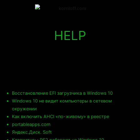
Перейти
к
korniloff.com
All You Need Is Love
содержимому
HELP
Восстановление EFI загрузчика в Windows 10
Windows 10 не видит компьютеры в сетевом
окружении
Как включить AHCI «по-живому» в реестре
portableapps.com
Яндекс.Диск. Soft
Клавиатуры PS2 работают на Windows 10